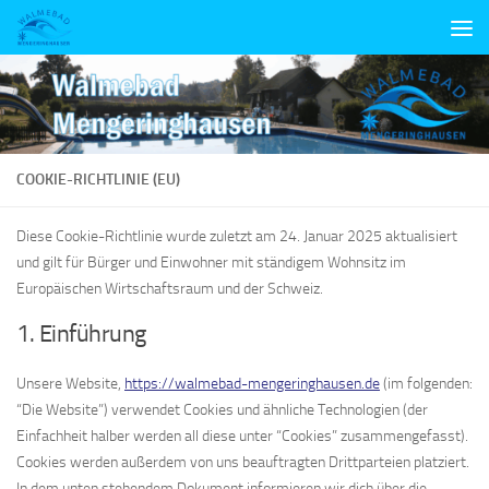
Unter dem Inhalt
COOKIE-RICHTLINIE (EU)
Diese Cookie-Richtlinie wurde zuletzt am 24. Januar 2025 aktualisiert
und gilt für Bürger und Einwohner mit ständigem Wohnsitz im
Europäischen Wirtschaftsraum und der Schweiz.
1. Einführung
Unsere Website,
https://walmebad-mengeringhausen.de
(im folgenden:
“Die Website”) verwendet Cookies und ähnliche Technologien (der
Einfachheit halber werden all diese unter “Cookies” zusammengefasst).
Cookies werden außerdem von uns beauftragten Drittparteien platziert.
In dem unten stehendem Dokument informieren wir dich über die