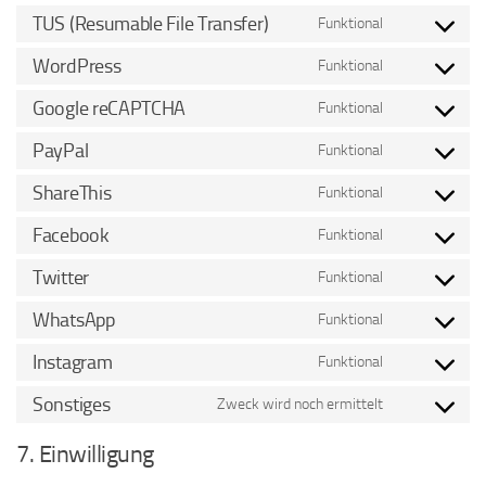
TUS (Resumable File Transfer)
Funktional
Consent
to
WordPress
Funktional
Consent
service
to
Google reCAPTCHA
Funktional
tus-
Consent
service
(resumable-
to
PayPal
Funktional
wordpress
Consent
file-
service
to
ShareThis
Funktional
transfer)
google-
Consent
service
recaptcha
to
Facebook
Funktional
paypal
Consent
service
to
Twitter
Funktional
sharethis
Consent
service
to
WhatsApp
Funktional
facebook
Consent
service
to
Instagram
Funktional
twitter
Consent
service
to
Sonstiges
Zweck wird noch ermittelt
whatsapp
Consent
service
to
7. Einwilligung
instagram
service