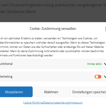
in vom Finanzamt gemeinnützig anerkannter eingetragener V
 der Waldecker Bank:
Cookie-Zustimmung verwalten
dir ein optimales Erlebnis zu bieten, verwenden wir Technologien wie Cookies, um
äteinformationen zu speichern und/oder darauf zuzugreifen. Wenn du diesen Technologien
timmst, können wir Daten wie das Surfverhalten oder eindeutige IDs auf dieser Website
arbeiten. Wenn du deine Zustimmung nicht erteilst oder zurückziehst, können bestimmte
kmale und Funktionen beeinträchtigt werden.
unktional
Immer aktiv
gig unterstützen:
arketing
Ma
Akzeptieren
Ablehnen
Einstellungen speiche
Cookie-Richtlinie
Datenschutzerklärung
Impressum