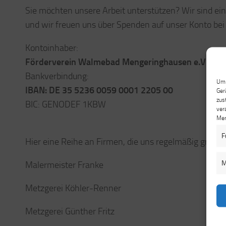
Sie möchten unsere Arbeit unterstützen? Wir sind e
und wir freuen uns über Spenden auf unser Konto bei
Kontoinhaber:
Förderverein Walmebad Mengeringhausen e.V.
Bankverbindung:
Um 
IBAN: DE 35 5236 0059 0001 2205 00
Ger
zus
BIC: GENODEF 1KBW
ver
Mer
F
Hier eine Reihe an Firmen, die uns regelmäßig großzü
M
Malermeister Franke
Metzgerei Köhler-Renner
Metzgerei Günther Fritz