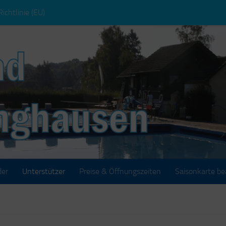
ichtlinie (EU)
der
Unterstützer
Preise & Öffnungszeiten
Saisonkarte be