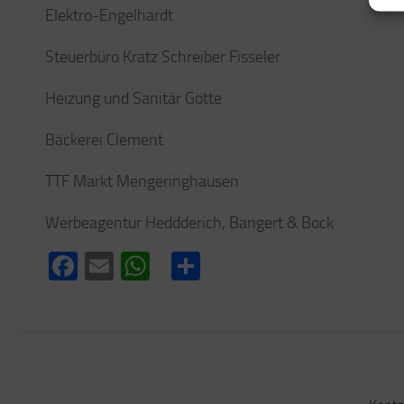
Elektro-Engelhardt
Steuerbüro Kratz Schreiber Fisseler
Heizung und Sanitär Götte
Bäckerei Clement
TTF Markt Mengeringhausen
Werbeagentur Heddderich, Bangert & Bock
Facebook
Email
WhatsApp
Teilen