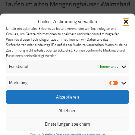
Taufen im alten Mengeringhäuser Walmebad
Seit 100 Jahren gibt es das Walmebad in Mengeringhausen
Cookie-Zustimmung verwalten
und seither ist es fester Bestandteil vieler persönlicher
Um dir ein optimales Erlebnis zu bieten, verwenden wir Technologien wie
Geschichten: Hier haben Kinder das Schwimmen gelernt, viele
Cookies, um Geräteinformationen zu speichern und/oder darauf zuzugreifen.
Freundschaften entwickelten hier ihre erste zarte Bande. Das
Wenn du diesen Technologien zustimmst, können wir Daten wie das
Surfverhalten oder eindeutige IDs auf dieser Website verarbeiten. Wenn du deine
Bad steht für erfrischendes Wohlgefühl an heißen
Zustimmung nicht erteilst oder zurückziehst, können bestimmte Merkmale und
Sommertagen und ist behaftet mit vielen positiven
Funktionen beeinträchtigt werden.
Erinnerungen. Jetzt kommt eine weitere hinzu: Am 29. Juni, 11
Funktional
Immer aktiv
Uhr, findet hier ein Tauffest statt.
An diesem Tag sind alle eingeladen, sich mit dem Wasser des
Marketing
Mengeringhäuser Traditionsbades taufen zu lassen. Mit dabei
Marketi
sind aus dem Kooperationsraum Arolser Land die Pfarrer Uwe
Akzeptieren
Jahnke, Jan Homann, Philipp Rennert und Pfarrerin Birgit
Basteck. Sie alle stehen für die Täuflinge bereit, gehen, wenn
Ablehnen
es sein muss, auch mit dem Talar ins Wasser, wie Philipp
Rennert schmunzelnd erklärt.
Einstellungen speichern