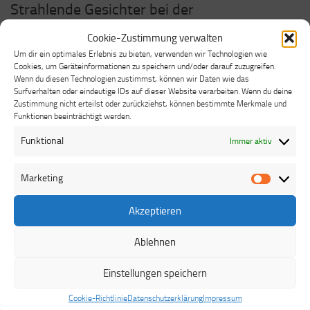
Strahlende Gesichter bei der
Gewinnübergabe im Walmebad Arolsen-
Cookie-Zustimmung verwalten
Mengeringhausen
Um dir ein optimales Erlebnis zu bieten, verwenden wir Technologien wie
Cookies, um Geräteinformationen zu speichern und/oder darauf zuzugreifen.
Wenn du diesen Technologien zustimmst, können wir Daten wie das
Am Samstag, den 11. Januar 2025, fand bei strahlendem
Surfverhalten oder eindeutige IDs auf dieser Website verarbeiten. Wenn du deine
Sonnenschein und frostigen Temperaturen die feierliche
Zustimmung nicht erteilst oder zurückziehst, können bestimmte Merkmale und
Übergabe des Hauptgewinns unseres Weihnachtsgewinnspiels
Funktionen beeinträchtigt werden.
im Walmebad Arolsen-Mengeringhausen statt. Die glückliche
Funktional
Immer aktiv
Gewinnerin, Renate Franke, durfte sich über eine Jahreskarte
für das Walmebad freuen. Zur feierlichen Übergabe waren auch
Marketing
Marketi
die Vorsitzenden Wolfgang Riehl und Simone Emde sowie die
Schriftführerin Diane Rauch anwesend. “Der Sommer kann
Akzeptieren
kommen”, strahlte Renate Franke, die mit ihren richtigen
Antworten den Hauptgewinn erzielte. Wir gratulieren Renate
Ablehnen
herzlich...
Einstellungen speichern
Facebook
Email
WhatsApp
Teilen
Cookie-Richtlinie
Datenschutzerklärung
Impressum