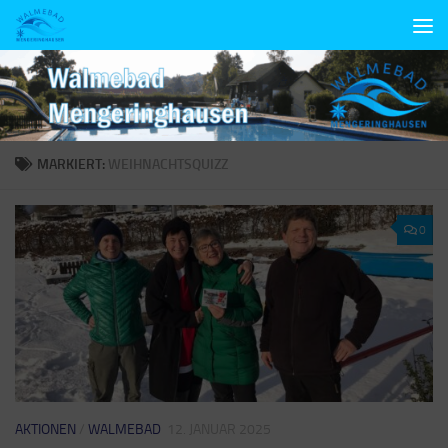
Unter dem Inhalt
MARKIERT:
WEIHNACHTSQUIZZ
0
AKTIONEN
/
WALMEBAD
12. JANUAR 2025