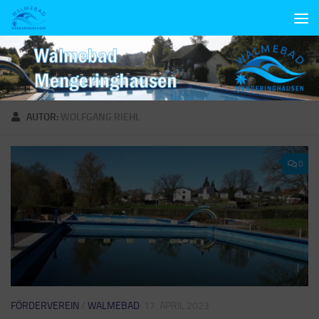
Unter dem Inhalt
AUTOR:
WOLFGANG RIEHL
0
FÖRDERVEREIN
/
WALMEBAD
17. APRIL 2023