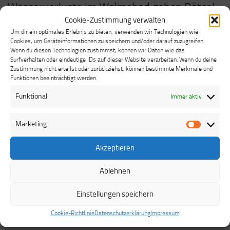
Wasserverluste im Walmebad geben Rätsel
Cookie-Zustimmung verwalten
auf
Um dir ein optimales Erlebnis zu bieten, verwenden wir Technologien wie
Cookies, um Geräteinformationen zu speichern und/oder darauf zuzugreifen.
Förderverein blick auf Jahr mit 12.000 Besuchern zurück –
Wenn du diesen Technologien zustimmst, können wir Daten wie das
Aufsichten gesucht Arolsen-Mengeringhausen – Der
Surfverhalten oder eindeutige IDs auf dieser Website verarbeiten. Wenn du deine
Zustimmung nicht erteilst oder zurückziehst, können bestimmte Merkmale und
Förderverein des Walmebads Mengeringhausen zog in der
Funktionen beeinträchtigt werden.
Jahreshauptversammlung Bilanz auf ein gutes Jahr.
Vorsitzender Wolfgang Riehl erklärte, dass die Ursache für
Funktional
Immer aktiv
rätselhafte Wasserverluste geklärt werden müsste. Der
stellvertretende Vorsitzende Alfred Reuter berichtete von 12
Marketing
Marketi
000 Besuchern, die an 100 Öffnungstagen das Walmebad
besuchten. Schulen gehörten dazu, die DLRG nahm eine
Akzeptieren
Tauchübung vor. 45 Schwimmabzeichen wurden nach
Ablehnen
Schwimmunterricht überreicht. Mit einem Familientag klang...
Facebook
Email
WhatsApp
Teilen
Einstellungen speichern
Cookie-Richtlinie
Datenschutzerklärung
Impressum